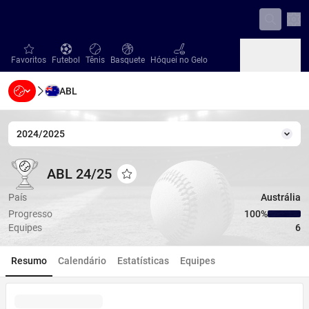
Con
favorites
Futebol
Tênis
Basquete
Hóquei no Gelo
Favoritos
Futebol
Tênis
Basquete
Hóquei no Gelo
ABL
Beisebol
Handebol
Vôlei
Beisebol
Handebol
Vôlei
2024/2025
Temp
ABL 24/25
ABL 24/25
ABL 24/25
Adicionar aos favoritos
País
Austrália
Progresso
100‏%
Equipes
6
Resumo
Calendário
Estatísticas
Equipes