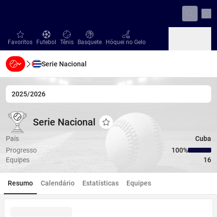
Con
favorites
Futebol
Tênis
Basquete
Hóquei no Gelo
Favoritos
Futebol
Tênis
Basquete
Hóquei no Gelo
Serie Nacional
Beisebol
Handebol
Vôlei
Beisebol
Handebol
Vôlei
2025/2026
Serie Nacional
Serie Nacional
Serie Nacional
Adicionar aos favoritos
País
Cuba
Progresso
100‏%
Equipes
16
Resumo
Calendário
Estatísticas
Equipes