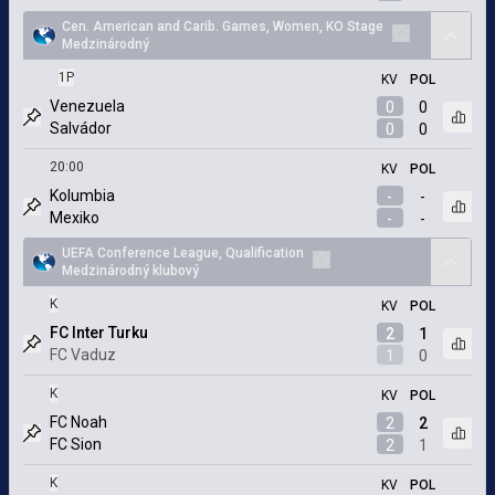
Cen. American and Carib. Games, Women, KO Stage
arrow
Medzinárodný
Pridať k obľúb
1P
KV
POL
Venezuela
0
0
Otvor
Salvádor
0
0
Označený zápas
20:00
KV
POL
Kolumbia
-
-
Otvor
Mexiko
-
-
Označený zápas
UEFA Conference League, Qualification
arrow
Medzinárodný klubový
Pridať k obľúbeným
K
KV
POL
FC Inter Turku
2
1
Otvor
FC Vaduz
1
0
Označený zápas
K
KV
POL
FC Noah
2
2
Otvor
FC Sion
2
1
Označený zápas
K
KV
POL