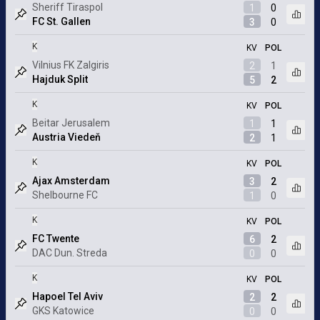
Sheriff Tiraspol
1
0
Otvor
FC St. Gallen
3
0
Označený zápas
K
KV
POL
Vilnius FK Zalgiris
2
1
Otvor
Hajduk Split
5
2
Označený zápas
K
KV
POL
Beitar Jerusalem
1
1
Otvor
Austria Viedeň
2
1
Označený zápas
K
KV
POL
Ajax Amsterdam
3
2
Otvor
Shelbourne FC
1
0
Označený zápas
K
KV
POL
FC Twente
6
2
Otvor
DAC Dun. Streda
0
0
Označený zápas
K
KV
POL
Hapoel Tel Aviv
2
2
Otvor
GKS Katowice
0
0
Označený zápas