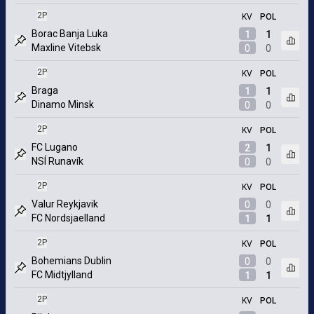
2P
KV
POL
Borac Banja Luka
1
1
Otvor
Maxline Vitebsk
0
0
Označený zápas
2P
KV
POL
Braga
1
1
Otvor
Dinamo Minsk
0
0
Označený zápas
2P
KV
POL
FC Lugano
2
1
Otvor
NSÍ Runavík
0
0
Označený zápas
2P
KV
POL
Valur Reykjavik
0
0
Otvor
FC Nordsjaelland
1
1
Označený zápas
2P
KV
POL
Bohemians Dublin
0
0
Otvor
FC Midtjylland
1
1
Označený zápas
2P
KV
POL