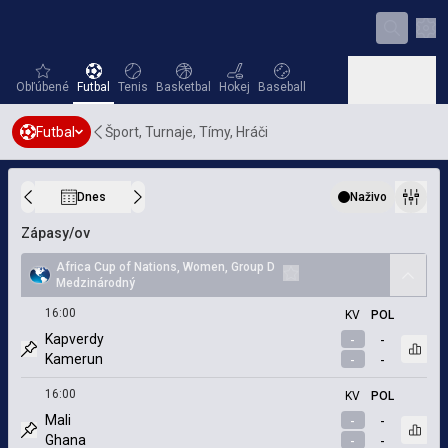
Nas
favorites
Futbal
Tenis
Basketbal
Hokej
Baseball
Obľúbené
Futbal
Tenis
Basketbal
Hokej
Baseball
Futbal
Šport, Turnaje, Tímy, Hráči
Hádzaná
Volejbal
Hádzaná
Volejbal
Dnes
Naživo
Kalendár
Včera
Ďalší deň
Filtre
zápasy/ov
Africa Cup of Nations, Women, Group D
arrow
Medzinárodný
Pridať k obľúbeným
16:00
KV
POL
Kapverdy
-
-
Otvor
Kamerun
-
-
Označený zápas
16:00
KV
POL
Mali
-
-
Otvor
Ghana
-
-
Označený zápas