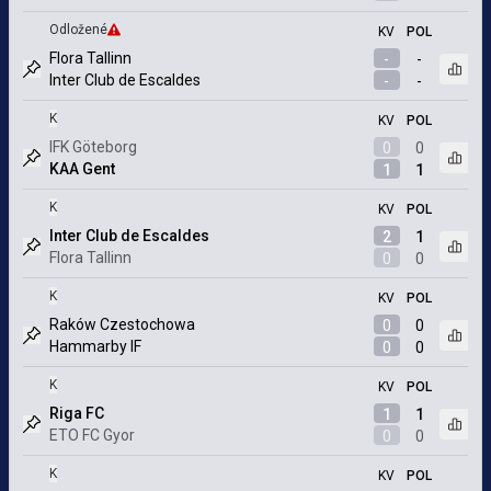
Odložené
KV
POL
Obmedzené dáta
Flora Tallinn
-
-
Otvor
Inter Club de Escaldes
-
-
Označený zápas
K
KV
POL
IFK Göteborg
0
0
Otvor
KAA Gent
1
1
Označený zápas
K
KV
POL
Inter Club de Escaldes
2
1
Otvor
Flora Tallinn
0
0
Označený zápas
K
KV
POL
Raków Czestochowa
0
0
Otvor
Hammarby IF
0
0
Označený zápas
K
KV
POL
Riga FC
1
1
Otvor
ETO FC Gyor
0
0
Označený zápas
K
KV
POL