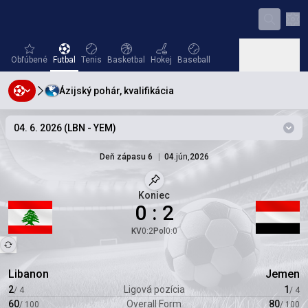
Nas
favorites
Futbal
Tenis
Basketbal
Hokej
Baseball
Obľúbené
Futbal
Tenis
Basketbal
Hokej
Baseball
Ázijský pohár, kvalifikácia
Hádzaná
Volejbal
Hádzaná
Volejbal
04. 6. 2026
(
LBN
-
YEM
)
Zmeň
Deň zápasu 6
|
04.
jún
,
2026
Označený zápas
Koniec
0
:
2
KV
0
:
2
Pol
0
:
0
Libanon
Jemen
2
Ligová pozícia
1
/
4
/
4
60
Overall Form
80
/
100
/
100