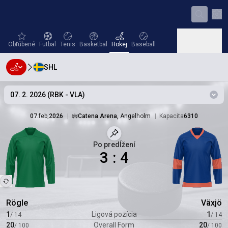
Nas
favorites
Futbal
Tenis
Basketbal
Hokej
Baseball
Obľúbené
Futbal
Tenis
Basketbal
Hokej
Baseball
SHL
Hádzaná
Volejbal
Hádzaná
Volejbal
07. 2. 2026
(
RBK
-
VLA
)
Zmeň
07.
feb
,
2026
|
Catena Arena
,
Angelholm
|
Kapacita
6310
Štadión
Označený zápas
Po predĺžení
3
:
4
Rögle
Växjö
1
Ligová pozícia
1
/
14
/
14
20
Overall Form
20
/
100
/
100