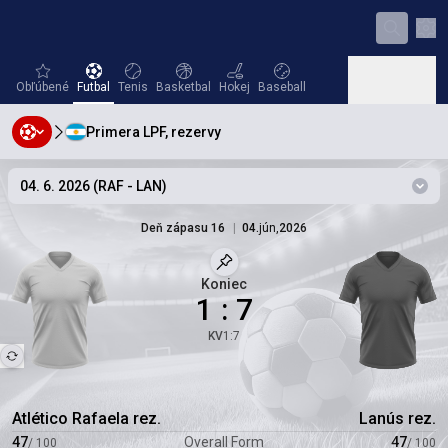
Nas
favorites
Futbal
Tenis
Basketbal
Hokej
Baseball
Obľúbené
Futbal
Tenis
Basketbal
Hokej
Baseball
Primera LPF, rezervy
Hádzaná
Volejbal
Hádzaná
Volejbal
04. 6. 2026
(
RAF
-
LAN
)
Zmeň
Deň zápasu 16
|
04.
jún
,
2026
Označený zápas
Koniec
1
:
7
KV
1
:
7
Atlético Rafaela rez.
Lanús rez.
47
Overall Form
47
/
100
/
100