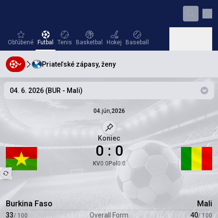
Nas
favorites
Futbal
Tenis
Basketbal
Hokej
Baseball
Obľúbené
Futbal
Tenis
Basketbal
Hokej
Baseball
Priateľské zápasy, ženy
Hádzaná
Volejbal
Hádzaná
Volejbal
04. 6. 2026
(
BUR
-
Mali
)
Zmeň
04.
jún
,
2026
Označený zápas
Koniec
0
:
0
KV
0
:
0
Pol
0
:
0
Burkina Faso
Mali
33
Overall Form
40
/
100
/
100