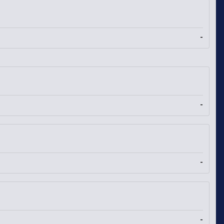
-
-
-
-