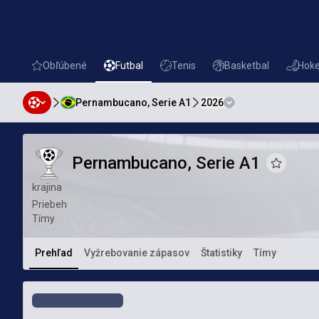
Obľúbené
Futbal
Tenis
Basketbal
Hoke
favorites
Futbal
Tenis
Basketbal
Hokej
Pernambucano, Serie A1
2026
Pernambucano, Serie A1
Pernambucano, Serie A1
Pernambucano, Serie A1
Pridať k 
krajina
Priebeh
Tímy
Prehľad
Vyžrebovanie zápasov
Štatistiky
Tímy