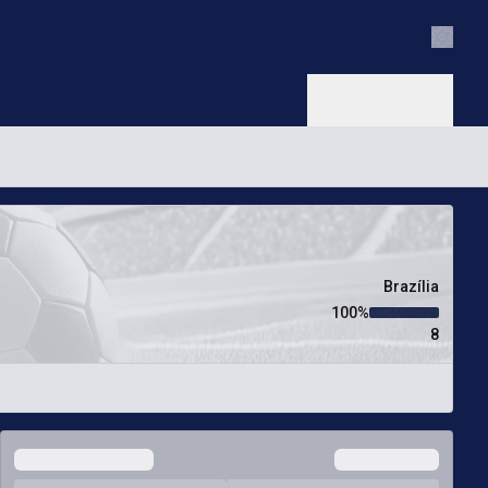
Nastav
Brazília
100‏%
8