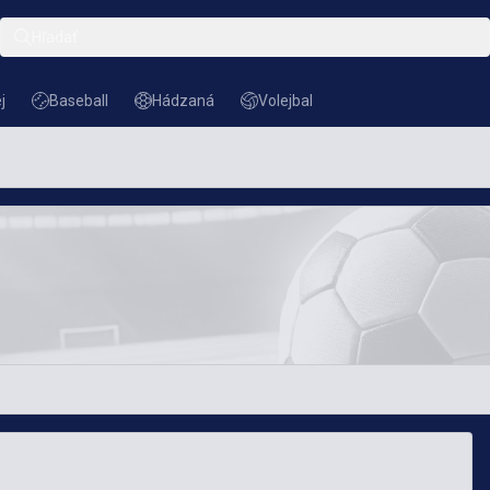
Hľadať
j
Baseball
Hádzaná
Volejbal
Baseball
Hádzaná
Volejbal
obľúbeným