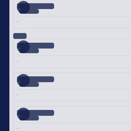
-
-
-
-