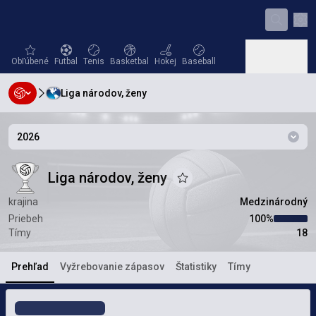
Nas
favorites
Futbal
Tenis
Basketbal
Hokej
Baseball
Obľúbené
Futbal
Tenis
Basketbal
Hokej
Baseball
Liga národov, ženy
Hádzaná
Volejbal
Hádzaná
Volejbal
2026
Sezó
Liga národov, ženy
Liga národov, ženy
Liga národov, ženy
Pridať k obľúbeným
krajina
Medzinárodný
Priebeh
100‏%
Tímy
18
Prehľad
Vyžrebovanie zápasov
Štatistiky
Tímy