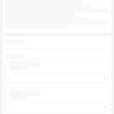
-
-
-
-